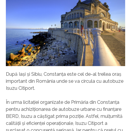
După Iași și Sibiu, Constanța este cel de-al treilea oraș
important din România unde se va circula cu autobuze
Isuzu Citiport.
În urma licitației organizate de Primăria din Constanța
pentru achiziționarea de autobuze urbane cu finanțare
BERD, Isuzu a câștigat prima poziție. Astfel, mulțumită
calității și eficienței operaționale, Isuzu Citiport a
surclasat o concurență serioasă. Iar pentru că prețul cu