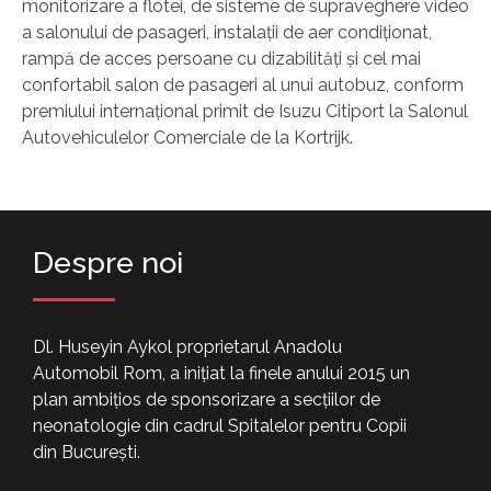
monitorizare a flotei, de sisteme de supraveghere video
a salonului de pasageri, instalații de aer condiționat,
rampă de acces persoane cu dizabilități și cel mai
confortabil salon de pasageri al unui autobuz, conform
premiului internațional primit de Isuzu Citiport la Salonul
Autovehiculelor Comerciale de la Kortrijk.
Despre noi
Dl. Huseyin Aykol proprietarul Anadolu
Automobil Rom, a inițiat la finele anului 2015 un
plan ambițios de sponsorizare a secțiilor de
neonatologie din cadrul Spitalelor pentru Copii
din București.