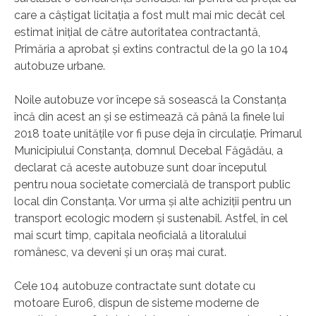
care a câștigat licitația a fost mult mai mic decât cel
estimat inițial de către autoritatea contractantă,
Primăria a aprobat și extins contractul de la 90 la 104
autobuze urbane.
Noile autobuze vor începe să sosească la Constanța
încă din acest an și se estimează că până la finele lui
2018 toate unitățile vor fi puse deja în circulație. Primarul
Municipiului Constanța, domnul Decebal Făgădău, a
declarat că aceste autobuze sunt doar începutul
pentru noua societate comercială de transport public
local din Constanța. Vor urma și alte achiziții pentru un
transport ecologic modern și sustenabil. Astfel, în cel
mai scurt timp, capitala neoficială a litoralului
românesc, va deveni și un oraș mai curat.
Cele 104 autobuze contractate sunt dotate cu
motoare Euro6, dispun de sisteme moderne de