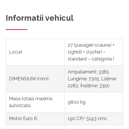
Informatii vehicul
27 (pasageri scaune) +
Locuri
1(ghid) + 1(șofer) –
standard – categoria I
Ampatament: 3385,
DIMENSIUNI (mm):
Lungime: 7305, Lățime:
2282, Înălțime: 3350
Masa totală maximă
9800 kg
autorizată:
Motor Euro 6:
190 CP/ 5193 cmc