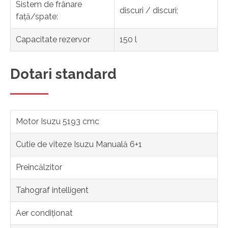
Sistem de frânare
discuri / discuri;
față/spate:
Capacitate rezervor
150 l
Dotari standard
Motor Isuzu 5193 cmc
Cutie de viteze Isuzu Manuală 6+1
Preîncălzitor
Tahograf intelligent
Aer condiționat